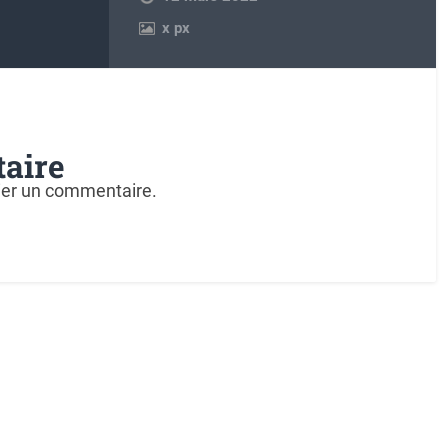
x
px
aire
ier un commentaire.